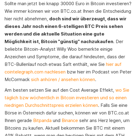
Sollte man jetzt bei knapp 30000 Euro in Bitcoin investieren?
Wie immer können wir von BTC.co.at Ihnen die Entscheidung
hier nicht abnehmen,
doch sind wir überzeugt, dass wir
dieses Jahr noch einen 6-stelligen BTC Preis sehen
werden und die aktuelle Situation eine gute
Möglichkeit ist, Bitcoin "günstig" nachzukaufen
. Der
beliebte Bitcoin-Analyst Willy Woo bemerkte einige
Anzeichen und Symptome, die darauf hindeuten, dass der
BTC-Bullenlauf noch etwas Saft enthält, wie Sie
hier auf
cointelegraph.com nachlesen
bzw hier im Podcast von Peter
McCormack
sich anhören / ansehen können
.
Am besten setzen Sie auf den Cost Average Effekt,
wo Sie
täglich bzw wöchentlich in Bitcoin investieren und so einen
niedrigen Durchschnittspreis erzielen können
. Falls Sie eine
Börse in Österreich dafür suchen, können wir von BTC.co.at
Ihnen gerade
Bitpanda
und
Binance
sehr ans Herz legen, um
Bitcoins zu kaufen. Aktuell bekommen Sie BTC mit einem
40% Rabattt, wenn man den heutigen Preis mit dem ATH