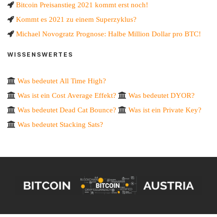
Bitcoin Preisanstieg 2021 kommt erst noch!
Kommt es 2021 zu einem Superzyklus?
Michael Novogratz Prognose: Halbe Million Dollar pro BTC!
WISSENSWERTES
Was bedeutet All Time High?
Was ist ein Cost Average Effekt?
Was bedeutet DYOR?
Was bedeutet Dead Cat Bounce?
Was ist ein Private Key?
Was bedeutet Stacking Sats?