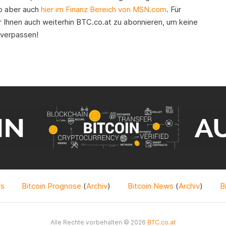
io aber auch
hier im Finanz Bereich von MSN.com
. Für
 Ihnen auch weiterhin BTC.co.at zu abonnieren, um keine
 verpassen!
rs
Bitcoin Prognose
(
Archiv
)
Bitcoin News
(
Archiv
)
B
Alle Rechte vorbehalten © 2026
BTC.co.at