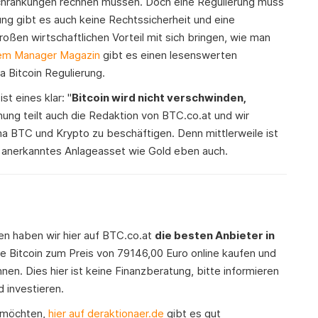
schränkungen rechnen müssen. Doch eine Regulierung muss
ung gibt es auch keine Rechtssicherheit und eine
ßen wirtschaftlichen Vorteil mit sich bringen, wie man
em Manager Magazin
gibt es einen lesenswerten
 Bitcoin Regulierung.
t eines klar: "
Bitcoin wird nicht verschwinden,
nung teilt auch die Redaktion von BTC.co.at und wir
 BTC und Krypto zu beschäftigen. Denn mittlerweile ist
n anerkanntes Anlageasset wie Gold eben auch.
den haben wir hier auf BTC.co.at
die besten Anbieter in
 Bitcoin zum Preis von 79146,00 Euro online kaufen und
nen. Dies hier ist keine Finanzberatung, bitte informieren
d investieren.
 möchten,
hier auf deraktionaer.de
gibt es gut